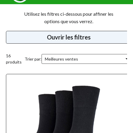
Achetez 2 packs
et économisez 1 £
Utilisez les filtres ci-dessous pour affiner les
Achetez
3
packs
de 4
et économisez
2
3
options que vous verrez.
Et économisez 1 £ sur chaque paquet supplémentaire de
chaussettes Gentle Grip Comfort que vous achetez.
Ouvrir les filtres
16
Trier par:
produits