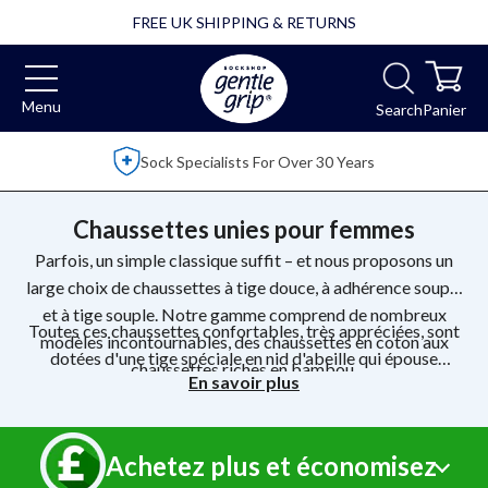
FREE UK SHIPPING & RETURNS
Menu
Search
Panier
Over 2,500 5 Star Reviews
Chaussettes unies pour femmes
Parfois, un simple classique suffit – et nous proposons un
large choix de chaussettes à tige douce, à adhérence souple
et à tige souple. Notre gamme comprend de nombreux
Toutes ces chaussettes confortables, très appréciées, sont
modèles incontournables, des chaussettes en coton aux
dotées d'une tige spéciale en nid d'abeille qui épouse
chaussettes riches en bambou.
En savoir plus
parfaitement les formes naturelles de votre jambe, pour un
confort absolu. Avec Gentle Grip, le confort est garanti.
Achetez plus et économisez