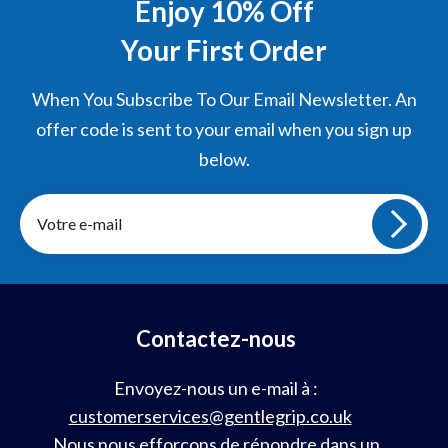
Enjoy 10% Off
Your First Order
When You Subscribe To Our Email Newsletter. An
offer code is sent to your email when you sign up
below.
Inscrivez-
vous
à
notre
infolettre
Contactez-nous
Envoyez-nous un e-mail à :
customerservices@gentlegrip.co.uk
Nous nous efforçons de répondre dans un