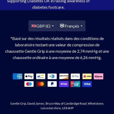
Supporting Diabetes UK in raising awareness of
diabetes footcare.
Pays/région
GBP (£)
Français
*Basé sur des résultats réalisés dans des conditions de
laboratoire testant une valeur de compression de
chaussette Gentle Grip à une moyenne de 2,74 mmHg et une
chaussette ordinaire à une moyenne de 6,26 mmHg.
Moyens
de
paiement
Gentle Grip, David James, Bruce Way of Cambridge Road, Whetstone,
Leicestershire, LE8 6HP